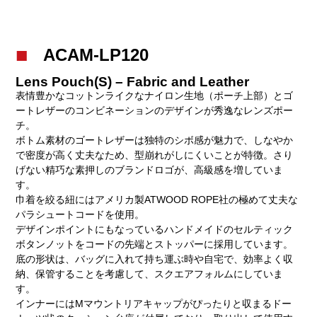
ACAM-LP120
Lens Pouch(S) – Fabric and Leather
表情豊かなコットンライクなナイロン生地（ポーチ上部）とゴ
ートレザーのコンビネーションのデザインが秀逸なレンズポー
チ。
ボトム素材のゴートレザーは独特のシボ感が魅力で、しなやか
で密度が高く丈夫なため、型崩れがしにくいことが特徴。さり
げない精巧な素押しのブランドロゴが、高級感を増していま
す。
巾着を絞る紐にはアメリカ製ATWOOD ROPE社の極めて丈夫な
パラシュートコードを使用。
デザインポイントにもなっているハンドメイドのセルティック
ボタンノットをコードの先端とストッパーに採用しています。
底の形状は、バッグに入れて持ち運ぶ時や自宅で、効率よく収
納、保管することを考慮して、スクエアフォルムにしていま
す。
インナーにはMマウントリアキャップがぴったりと収まるドー