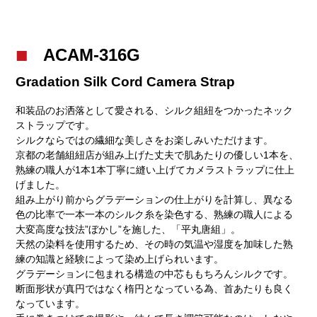
ACAM-316G
Gradation Silk Cord Camera Strap
和装品のお洒落として愛される、シルク組紐をつかったネック
ストラップです。
シルクならではの繊細な美しさをお楽しみいただけます。
京都の老舗組紐店が組み上げた丈夫で肌あたりの優しい1本を、
熟練の職人が1本1本丁寧に縫い上げてカメラストラップに仕上
げました。
組み上がり前からグラデーションの仕上がりを計算し、異なる
色の比率で一本一本のシルク糸を染色する、熟練の職人による
大変高度な技法”ぼかし”を施した、「平丸唐組」。
天然の染料を使用するため、その時の気温や湿度を加味した熟
練の知識と経験によって染め上げられいます。
グラデーションに包まれる構造の中芯ももちろんシルクです。
断面形状が真円ではなく楕円となっている為、首あたりも良く
なっています。