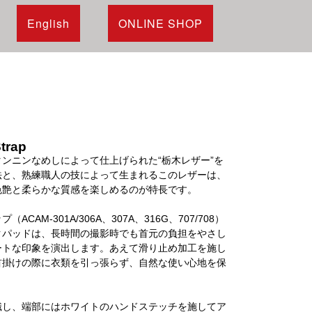
English
ONLINE SHOP
Strap
ンニンなめしによって仕上げられた“栃木レザー”を
法と、熟練職人の技によって生まれるこのレザーは、
色艶と柔らかな質感を楽しめるのが特長です。
AM-301A/306A、307A、316G、707/708）
クパッドは、長時間の撮影時でも首元の負担をやさし
ートな印象を演出します。あえて滑り止め加工を施し
首掛けの際に衣類を引っ張らず、自然な使い心地を保
識し、端部にはホワイトのハンドステッチを施してア