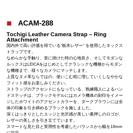
ACAM-288
Tochigi Leather Camera Strap – Ring
Attachment
国内外で高い評価を得ている“栃木レザー” を使用したネックス
トラップです。
なめらかな手触り、首に掛けた時の心地良さ、そしてモダンな
ルックスはLEICAをはじめとしてクラシックな機種からモダン
な機種まで、様々なカメラにマッチします。
上質なヌメ革ならではの、使いこむ程に増していくしなやかな
フィット感をお楽しみください。
ストラップのアクセントにもなっている、熟練職人によるハン
ドステッチは、ブラックモデルにはカメラ機体の刻印をイメー
ジしたホワイトのアクセントカラーを、ダークブラウンには全
体の印象を引き締めるブラックを施しました。
深くはっきりとしたエッジと光沢感が美しい素押しのロゴが、
レザーの美しさを引き立てています。
スマートな見た目と実用性を考慮したバランスから幅を18mm
に設定。