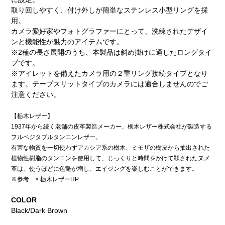
取り回しやすく、付け外しが簡単なステンレス小型リングを採
用。
カメラ愛好家やフォトグラファーにとって、洗練されたデザイ
ンと機能性が魅力のアイテムです。
※2種の長さ展開のうち、本製品は斜め掛けに適したロングタイ
プです。
※アイレットを備えたカメラ用の２重リング接続タイプとなり
ます。テープスリットタイプのカメラには適合しませんのでご
注意ください。
【栃木レザー】
1937年から続く老舗の皮革製造メーカー、栃木レザー株式会社が製造する
フルベジタブルタンニンレザー。
有害な物質を一切使わずアカシア系の樹木、ミモザの樹皮から抽出された
植物性樹脂のタンニンを使用して、じっくりと時間をかけて鞣されたヌメ
革は、使うほどに色艶が増し、エイジングを楽しむことができます。
※参考 > 栃木レザーHP
COLOR
Black/Dark Brown