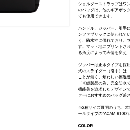
ショルダーストラップはワ
のバッグは、他のギアボッ
ても使用できます。
ハンドル、ジッパー、引手
ンファブリックに使われてい
く、防水性に優れており、
す。マット地にプリントさ
る角度によって表情を変え
ジッパーは止水タイプを採
式のスライダー（引手）は
ことが無く、煩わしい擦過
（※縫製品の為、完全防水
機能美を追求したデザイン
ァーにおすすめのバッグ兼
※2種サイズ展開のうち、
ールタイプの”ACAM-610D”
COLOR