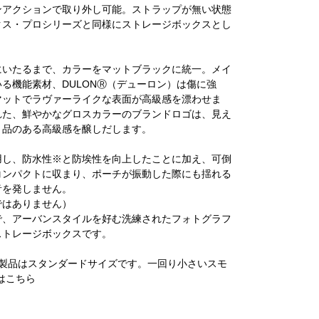
ンアクションで取り外し可能。ストラップが無い状態
クス・プロシリーズと同様にストレージボックスとし
にいたるまで、カラーをマットブラックに統一。メイ
る機能素材、DULONⓇ（デューロン）は傷に強
マットでラヴァーライクな表面が高級感を漂わせま
れた、鮮やかなグロスカラーのブランドロゴは、見え
、品のある高級感を醸しだします。
用し、防水性※と防埃性を向上したことに加え、可倒
コンパクトに収まり、ポーチが振動した際にも揺れる
音を発しません。
ではありません）
で、アーバンスタイルを好む洗練されたフォトグラフ
ストレージボックスです。
本製品はスタンダードサイズです。一回り小さいスモ
は
こちら