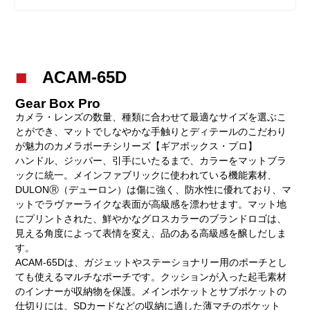
ACAM-65D
Gear Box Pro
カメラ・レンズの数量、種類に合わせて最適なサイズを選ぶこ
とができ、マットでしなやかな手触りとディテールのこだわり
が魅力のカメラポーチシリーズ【ギアボックス・プロ】
ハンドル、ジッパー、引手にいたるまで、カラーをマットブラ
ックに統一。メインファブリックに使われている機能素材、
DULONⓇ（デューロン）は傷に強く、防水性に優れており、マ
ットでラヴァーライクな表面が高級感を漂わせます。マット地
にプリントされた、鮮やかなグロスカラーのブランドロゴは、
見える角度によって表情を変え、品のある高級感を醸しだしま
す。
ACAM-65Dは、ガジェットやステーショナリー用のポーチとし
ても使えるマルチなポーチです。クッションが入った起毛素材
のインナーが収納物を保護。メインポケットとサブポケットの
仕切りには、SDカードなどの収納に適した薄マチのポケット