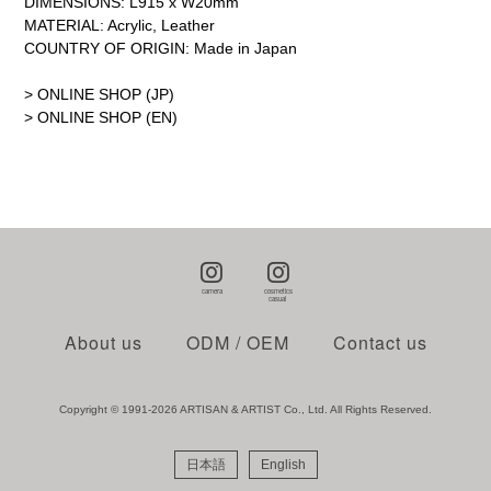
DIMENSIONS: L915 x W20mm
MATERIAL: Acrylic, Leather
COUNTRY OF ORIGIN: Made in Japan
> ONLINE SHOP (JP)
> ONLINE SHOP (EN)
About us
ODM / OEM
Contact us
Copyright © 1991-2026 ARTISAN & ARTIST Co., Ltd. All Rights Reserved.
日本語
English