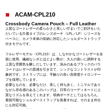
ACAM-CPL210
Crossbody Camera Pouch – Full Leather
上質なゴートレザーの柔らかさと美しい佇まいでご好評をいた
だいている巾着タイプのレンズポーチ〈LPL／LP〉シリーズを
ベースに、カメラ本体の収納に対応したショルダーストラップ
付きモデルです。
フルレザーモデル〈CPL210〉は、しなやかなゴートレザーを全
面に使用。繊細なシボとほどよい艶が、大人の装いに調和する
上質な雰囲気を醸しだしています。深みのあるブラックのパラ
コードはレザーの質感を引き立て、シックなコントラストが印
象的です。ストラップには、手触りの良い高密度ナイロンテー
プを採用しています。
必要なものを、必要なだけ、美しく持ち歩く。ミニマルであり
ながら存在感のあるこのバッグは、日常のコーディネートに上
質なリズムを添えてくれます。収納ポーチとしてはもちろん、
着脱可能なショルダーストラップを装着すれば、そのまま外出
にも対応可能。