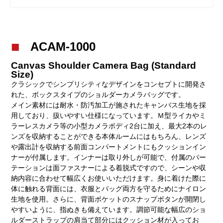
ACAM-1000
Canvas Shoulder Camera Bag (Standard
Size)
クラシックでシンプリシティなデザインをコンセプトに開発さ
れた、ボックスタイプのショルダーカメラバッグです。
メイン素材には耐水・防汚加工が施されたキャンバス生地を採
用しており、扱いやすい仕様になっています。Ｍ型ライカやミ
ラーレスカメラ等の小型カメラボディ2台に加え、最大2本のレ
ンズを収納することができる本体ルームにはもちろん、レンズ
や露出計を収納する前面コンパートメントにもクッションイン
ナーが付属します。インナーは取り外しが可能で、付属のパー
テーションは面ファスナーによる着脱式ですので、シーンや収
納内容に合わせて幅広くお使いいただけます。身に着けた際に
体に触れる背面には、衣服とバッグ両方を守るためにナイロン
生地を使用。さらに、背面ポケットのスナップボタンが開閉し
やすいように、指ぬきも備えています。調節可能な幅広のショ
ルダーストラップの肩当て部分にはクッション材が入ってお